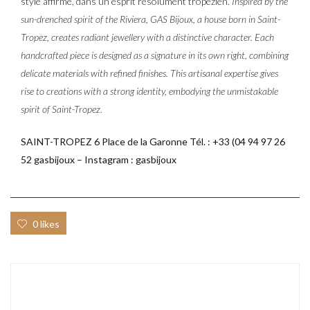
style affirmé, dans un esprit résolument tropézien.
Inspired by the
sun-drenched spirit of the Riviera, GAS Bijoux, a house born in Saint-
Tropez, creates radiant jewellery with a distinctive character. Each
handcrafted piece is designed as a signature in its own right, combining
delicate materials with refined finishes. This artisanal expertise gives
rise to creations with a strong identity, embodying the unmistakable
spirit of Saint-Tropez.
SAINT-TROPEZ 6 Place de la Garonne Tél. : +33 (04 94 97 26
52 gasbijoux – Instagram : gasbijoux
0 likes