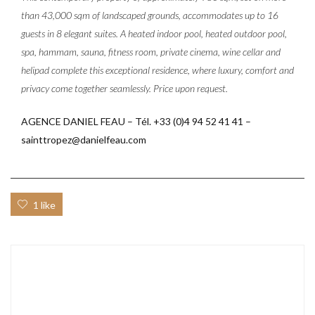
than 43,000 sqm of landscaped grounds, accommodates up to 16
guests in 8 elegant suites. A heated indoor pool, heated outdoor pool,
spa, hammam, sauna, fitness room, private cinema, wine cellar and
helipad complete this exceptional residence, where luxury, comfort and
privacy come together seamlessly. Price upon request.
AGENCE DANIEL FEAU – Tél. +33 (0)4 94 52 41 41 –
sainttropez@danielfeau.com
1 like