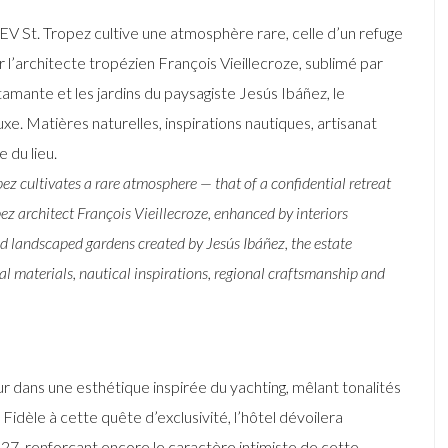
REV St. Tropez cultive une atmosphère rare, celle d’un refuge
r l’architecte tropézien François Vieillecroze, sublimé par
tamante et les jardins du paysagiste Jesús Ibáñez, le
xe. Matières naturelles, inspirations nautiques, artisanat
 du lieu.
pez cultivates a rare atmosphere — that of a confidential retreat
z architect François Vieillecroze, enhanced by interiors
 landscaped gardens created by Jesús Ibáñez, the estate
ral materials, nautical inspirations, regional craftsmanship and
 dans une esthétique inspirée du yachting, mêlant tonalités
 Fidèle à cette quête d’exclusivité, l’hôtel dévoilera
027, renforçant encore le caractère intimiste de cette