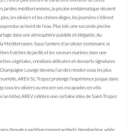
es jardins méditerranéens, la piscine emblématique devient
ns, les oliviers et les chênes-lièges, les journées s’étirent
 suspendus au bord de l’eau. Plus loin, une seconde piscine
artage dans une atmosphère paisible et élégante. Au
 la Méditerranée. Sous l’ombre d’un olivier centenaire, la
erbes fraîches du jardin et les saveurs marines dans une
iettes végétales, créations délicates et desserts signatures
 Champagne Lounge devenu l’un des rendez-vous les plus
sorielle, AREV St. Tropez prolonge l’expérience jusque dans
a sous les oliviers ou encore ses escapades en vélo
qu’un hôtel, AREV célèbre une certaine idée de Saint-Tropez
tness through a yachting-inspired aesthetic blending blue, white