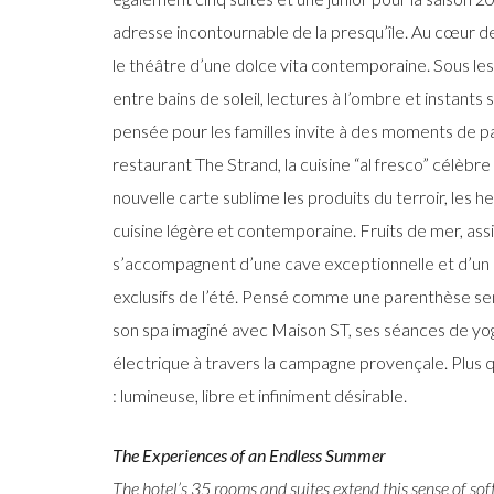
adresse incontournable de la presqu’île. Au cœur d
le théâtre d’une dolce vita contemporaine. Sous les pi
entre bains de soleil, lectures à l’ombre et instants
pensée pour les familles invite à des moments de p
restaurant The Strand, la cuisine “al fresco” célèbre
nouvelle carte sublime les produits du terroir, les h
cuisine légère et contemporaine. Fruits de mer, ass
s’accompagnent d’une cave exceptionnelle et d’un
exclusifs de l’été. Pensé comme une parenthèse sen
son spa imaginé avec Maison ST, ses séances de yog
électrique à travers la campagne provençale. Plus 
: lumineuse, libre et infiniment désirable.
The Experiences of an Endless Summer
The hotel’s 35 rooms and suites extend this sense of sof