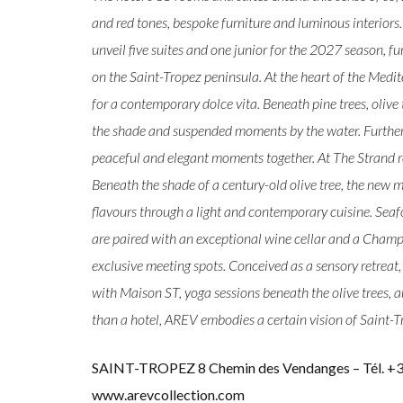
and red tones, bespoke furniture and luminous interiors. R
unveil five suites and one junior for the 2027 season, fu
on the Saint-Tropez peninsula. At the heart of the Med
for a contemporary dolce vita. Beneath pine trees, olive
the shade and suspended moments by the water. Further a
peaceful and elegant moments together. At The Strand res
Beneath the shade of a century-old olive tree, the new 
flavours through a light and contemporary cuisine. Seaf
are paired with an exceptional wine cellar and a Cha
exclusive meeting spots. Conceived as a sensory retreat
with Maison ST, yoga sessions beneath the olive trees, 
than a hotel, AREV embodies a certain vision of Saint-Tr
SAINT-TROPEZ 8 Chemin des Vendanges – Tél. +33
www.arevcollection.com