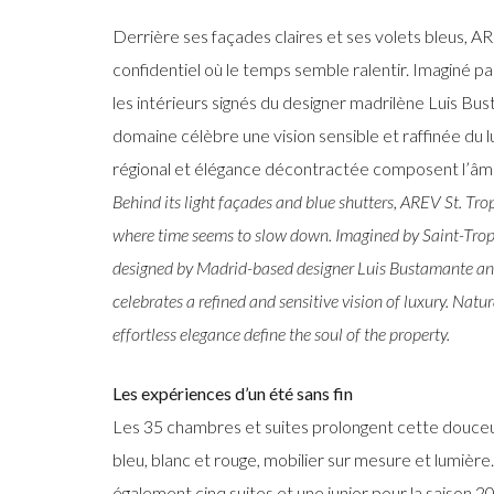
Derrière ses façades claires et ses volets bleus, A
confidentiel où le temps semble ralentir. Imaginé pa
les intérieurs signés du designer madrilène Luis Bus
domaine célèbre une vision sensible et raffinée du lu
régional et élégance décontractée composent l’âme
Behind its light façades and blue shutters, AREV St. Tro
where time seems to slow down. Imagined by Saint-Trope
designed by Madrid-based designer Luis Bustamante and
celebrates a refined and sensitive vision of luxury. Natu
effortless elegance define the soul of the property.
Les expériences d’un été sans fin
Les 35 chambres et suites prolongent cette douceur
bleu, blanc et rouge, mobilier sur mesure et lumière.
également cinq suites et une junior pour la saison 2