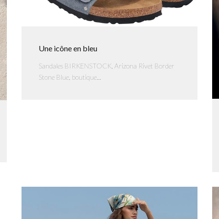
Une icône en bleu
Sandales BIRKENSTOCK, Arizona Rivet Border
Stone Blue, boutique...