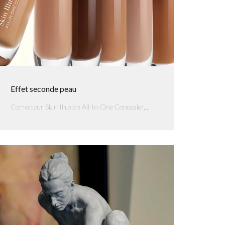
Effet seconde peau
Correcteur Skin Illusion All-In-One Concealer...