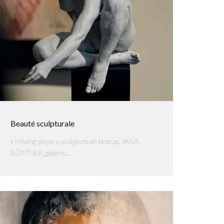
Beauté sculpturale
« Missing pieces », sculpture en bronze, JANA
BÜTTNER, galerie...