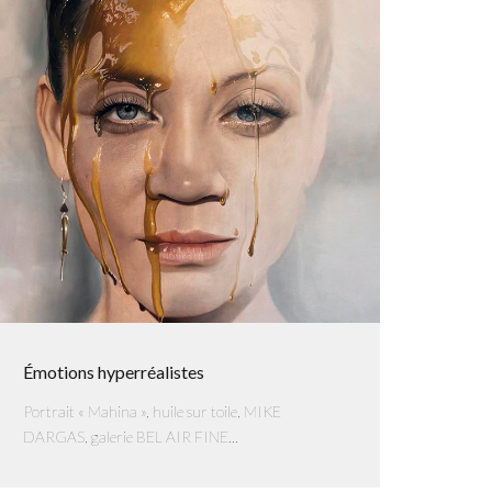
Émotions hyperréalistes
Portrait « Mahina », huile sur toile, MIKE
DARGAS, galerie BEL AIR FINE...