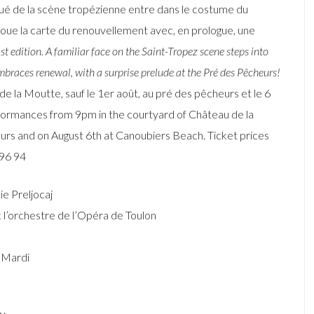
itué de la scène tropézienne entre dans le costume du
joue la carte du renouvellement avec, en prologue, une
st edition. A familiar face on the Saint-Tropez scene steps into
embraces renewal, with a surprise prelude at the Pré des Pêcheurs!
de la Moutte, sauf le 1er août, au pré des pêcheurs et le 6
erformances from 9pm in the courtyard of Château de la
urs and on August 6th at Canoubiers Beach. Ticket prices
 96 94
e Preljocaj
c l’orchestre de l’Opéra de Toulon
i Mardi