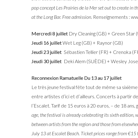
pop concept Les Prairies de la Mer set out to create in 
at the Long Bar. Free admission.
Renseignements : ww
Mercredi 8 juillet
Dry Cleaning (GB) + Green Star 
Jeudi 16 juillet
Wet Leg (GB) + Raynor (GB)
Jeudi 23 juillet
Sébastien Tellier (FR) + Crenoka (F
Jeudi 30 juillet
Deki Alem (SUÈDE) + Wesley Jose
Reconnexion Ramatuelle D
u 13 au 17 juillet
Le très jeune festival fête tout de même sa sixième 
entre artistes d’ici et d’ailleurs. Concerts à partir 
l’Escalet. Tarif de 15 euros à 20 euros, – de 18 ans, g
age, the festival is already celebrating its sixth edition,
between artists from the region and those from elsewher
July 13 at Escalet Beach. Ticket prices range from €15 