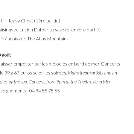
i + Heavy Chest (1ère partie)
sir avec Lucien Dufour au saxo (première partie)
Frànçois and The Atlas Mountains
8 août
se laisser emporter par les mélodies en bord de mer. Concerts
de 39 à 67 euros selon les soirées.
Mainstream artists and an
lodies by the sea. Concerts from 9pm at the Théâtre de la Mer –
nseignements : 04 94 55 75 55