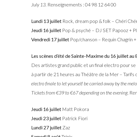
July 13.
Renseignements : 04 98 12 64 00
Lundi 13 juillet
Rock, dream pop & folk – Chéri Chér
Jeudi 16 juillet
Pop & psyché – DJ SET Papooz + Plai
Vendredi 17 juillet
Pop/chanson – Requin Chagrin + 
Les scènes d’été de Sainte-Maxime du 16 juillet au 
Des artistes grand public et un final electro pour 
à partir de 21 heures au Théâtre de la Mer – Tarifs 
electro finale to let yourself be carried away by the me
Tickets from €39 to €67 depending on the evening
. Re
Jeudi 16 juillet
Matt Pokora
Jeudi 23 juillet
Patrick Fiori
Lundi 27 juillet
Zaz
Samedi 8 août
Trinix