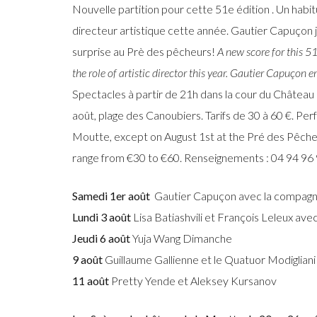
Nouvelle partition pour cette 51e édition . Un hab
directeur artistique cette année. Gautier Capuçon 
surprise au Prè des pêcheurs!
A new score for this 51
the role of artistic director this year. Gautier Capuçon 
Spectacles à partir de 21h dans la cour du Château 
août, plage des Canoubiers. Tarifs de 30 à 60 €. P
Moutte, except on August 1st at the Pré des Pêche
range from €30 to €60. Renseignements : 04 94 96
Samedi 1er août
Gautier Capuçon avec la compagni
Lundi 3 août
Lisa Batiashvili et François Leleux ave
Jeudi 6 août
Yuja Wang Dimanche
9 août
Guillaume Gallienne et le Quatuor Modiglian
11 août
Pretty Yende et Aleksey Kursanov