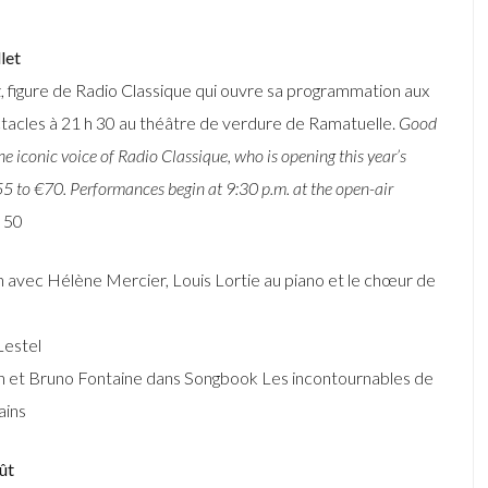
let
figure de Radio Classique qui ouvre sa programmation aux
ectacles à 21 h 30 au théâtre de verdure de Ramatuelle.
Good
 iconic voice of Radio Classique, who is opening this year’s
55 to €70. Performances begin at 9:30 p.m. at the open-air
 50
ec Hélène Mercier, Louis Lortie au piano et le chœur de
Lestel
n et Bruno Fontaine dans Songbook Les incontournables de
ains
oût