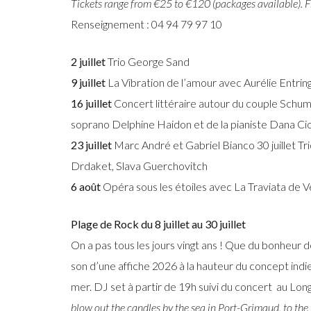
Tickets range from €25 to €120 (packages available). Fr
Renseignement : 04 94 79 97 10
2 juillet
Trio George Sand
9 juillet
La Vibration de l’amour avec Aurélie Entri
16 juillet
Concert littéraire autour du couple Sch
soprano Delphine Haidon et de la pianiste Dana Cio
23 juillet
Marc André et Gabriel Bianco 30 juillet Tr
Drdaket, Slava Guerchovitch
6 août
Opéra sous les étoiles avec La Traviata de V
Plage de Rock du 8 juillet au 30 juillet
On a pas tous les jours vingt ans ! Que du bonheur 
son d’une affiche 2026 à la hauteur du concept indie
mer. DJ set à partir de 19h suivi du concert au Long
blow out the candles by the sea in Port-Grimaud, to the 