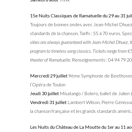
15e Nuits Classiques de Ramatuelle du 29 au 31 juil
Toujours de bonnes ondes avec Jean-Michel Dhuez, 
standards de la chanson. Tarifs : 55 à 70 euros. Sp
vibes are always guaranteed with Jean-Michel Dhuez, the
program to timeless song classics. Tickets range from €
theater of Ramatuelle.
Renseignements : 04 94 79 20
Mercredi 29 juillet
9ème Symphonie de Beethoven av
l’Opéra de Toulon
Jeudi 30 juillet
Misatango / Bolero, ballet de Julien 
Vendredi 31 juillet
Lambert Wilson, Pierre Génisso
la chanson française et les grands standards améric
Les Nuits du Château de La Moutte du 1er au 11 a