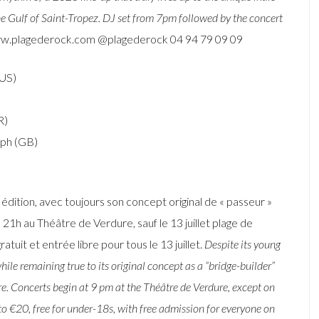
the Gulf of Saint-Tropez. DJ set from 7pm followed by the concert
w.plagederock.com @plagederock 04 94 79 09 09
(US)
R)
ph (GB)
édition, avec toujours son concept original de « passeur »
de 21h au Théâtre de Verdure, sauf le 13 juillet plage de
ratuit et entrée libre pour tous le 13 juillet.
Despite its young
 while remaining true to its original concept as a “bridge-builder”
e. Concerts begin at 9 pm at the Théâtre de Verdure, except on
to €20, free for under-18s, with free admission for everyone on