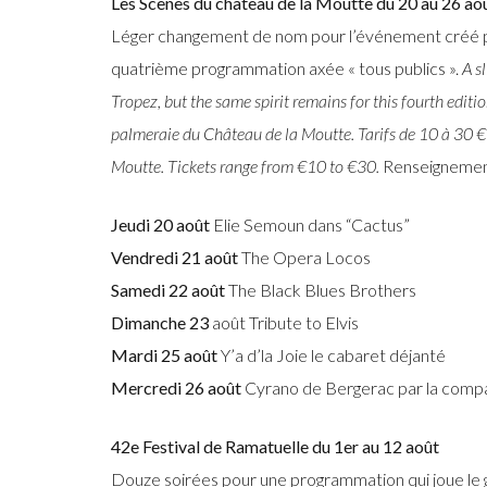
Les Scènes du château de la Moutte du 20 au 26 ao
Léger changement de nom pour l’événement créé par
quatrième programmation axée « tous publics ».
A s
Tropez, but the same spirit remains for this fourth editi
palmeraie du Château de la Moutte. Tarifs de 10 à 30 € 
Moutte. Tickets range from €10 to €30.
Renseignement
Jeudi 20 août
Elie Semoun dans “Cactus”
Vendredi 21 août
The Opera Locos
Samedi 22 août
The Black Blues Brothers
Dimanche 23
août Tribute to Elvis
Mardi 25 août
Y’a d’la Joie le cabaret déjanté
Mercredi 26 août
Cyrano de Bergerac par la compa
42e Festival de Ramatuelle du 1er au 12 août
Douze soirées pour une programmation qui joue le 